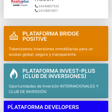
04246837532
04126913977
PLATAFORMA BRIDGE
POSITIVE
Tokenizamos inversiones inmobiliarias para un
acceso global, seguro y transparente.
PLATAFORMA INVEST-PLUS
(CLUB DE INVERSIONES)
Oportunidades de Inversión INTERNACIONALES Y
CLUB DE INVERSIÓN
PĹATAFORMA DEVELOPERS