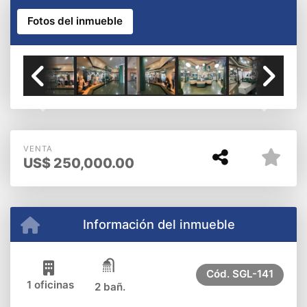
Fotos del inmueble
Previous
Next
VENTA
US$
250,000.00
Información del inmueble
Cód.
SGL-141
1 oficinas
2 bañ.