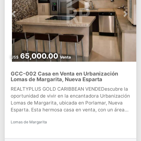
Previous
Next
65,000.00
US$
Venta
GCC-002 Casa en Venta en Urbanización
Lomas de Margarita, Nueva Esparta
REALTYPLUS GOLD CARIBBEAN VENDEDescubre la
oportunidad de vivir en la encantadora Urbanización
Lomas de Margarita, ubicada en Porlamar, Nueva
Esparta. Esta hermosa casa en venta, con un área
total de 110.70 m², se presenta como el hogar ideal
Lomas de Margarita
para quienes buscan comodidad y estilo. Con un
precio atractivo de $65,000.00, esta propiedad
cuenta con 2 acogedoras habitaciones y 3 baños,