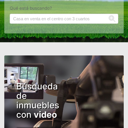
Qué está buscando?
Búsqueda
de
inmuebles
con
video