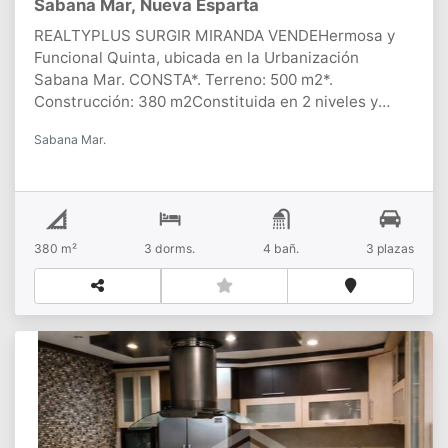
café y esparcimiento, El centro de reuniones esta
Sabana Mar, Nueva Esparta
climatizado en todos sus ambientes Ofrece servicios
REALTYPLUS SURGIR MIRANDA VENDEHermosa y
de vale parking, Excelente ubicación, muy céntrico y
Funcional Quinta, ubicada en la Urbanización
de fácil acceso.CONTACTANOS PARA MÁS
Sabana Mar. CONSTA*. Terreno: 500 m2*.
INFORMACIÓN!!
Construcción: 380 m2Constituida en 2 niveles y
distribuida de la siguiente manera:*. 3
Sabana Mar.
habitaciones*. 4 Baños*. 3 Puestos de
Estacionamiento*. Sala comedor*. Cocina *.
TerrazaPLUS*. Piscina y jacuzzi*. Jardín y caney *.
Tanques de agua*. Cámaras de seguridad*. Cerco
eléctrico*. Cuarto de Bombas*.
380 m²
3
dorms.
4
bañ.
3
plazas
Deposito CONTACTANOS!!!!