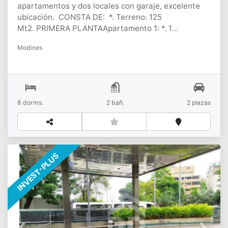
apartamentos y dos locales con garaje, excelente
ubicación. CONSTA DE: *. Terreno: 125
Mt2. PRIMERA PLANTAApartamento 1: *. 1
Dormitorio principal con sala y comedor cocina para
Modines
remodelar *. 2 Dormitorios*. Área de
lavandería *. 1 Baño *. Piso de
cerámica Apartamento 2: *. 1
Dormitorio *. Sala *. Comedor *.
Cocina con mesón de cemento *. Piso de
8
dorms.
2
bañ.
2
plazas
cerámica *. Techo de platabanda *.
Lavandería *. Garaje
NEGOCIABLE!!!!CONTACTANOS!!!!
INVEST-PLUS