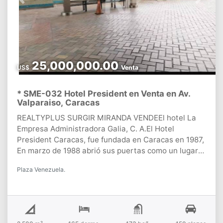
Previous
Next
25,000,000.00
US$
Venta
* SME-032 Hotel President en Venta en Av.
Valparaiso, Caracas
REALTYPLUS SURGIR MIRANDA VENDEEl hotel La
Empresa Administradora Galia, C. A.El Hotel
President Caracas, fue fundada en Caracas en 1987,
En marzo de 1988 abrió sus puertas como un lugar
exclusivo para el hospedaje y reuniones en la ciudad
Plaza Venezuela.
capital.El Hotel President Caracas cuenta con una
estratégica ubicación en Plaza Venezuela. Su
edificio está a pocos metros del Boulevard de
Sabana Grande y de la estación del Metro de
Caracas, equidistante de los principales centros