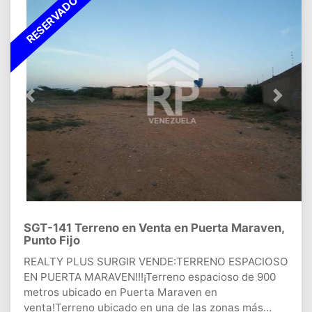
RESERVADO
para colocar una amplia terraza o parrilera*. Portón
corredizo*. Semiamoblada (Solo en Alquiler)*. Zona
privilegiada*. Servicio eléctrico continuo*. Techos
altos con excelente mantenimientoLISTA PARA
HABITARDOCUMENTACION LISTA PARA FIRMAR.
Previous
Next
SGT-141 Terreno en Venta en Puerta Maraven,
Punto Fijo
REALTY PLUS SURGIR VENDE:TERRENO ESPACIOSO
EN PUERTA MARAVEN!!!¡Terreno espacioso de 900
metros ubicado en Puerta Maraven en
venta!Terreno ubicado en una de las zonas más