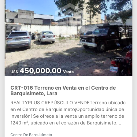
Previous
Next
450,000.00
US$
Venta
CRT-016 Terreno en Venta en el Centro de
Barquisimeto, Lara
REALTYPLUS CREPÚSCULO VENDETerreno ubicado
en el Centro de Barquisimeto¡Oportunidad única de
inversión! Se ofrece a la venta un amplio terreno de
1240 m², ubicado en el corazón de Barquisimeto.
Este espacio es ideal para desarrollar un edificio, un
Centro De Barquisimeto
centro de negocios, bancos o cualquier proyecto