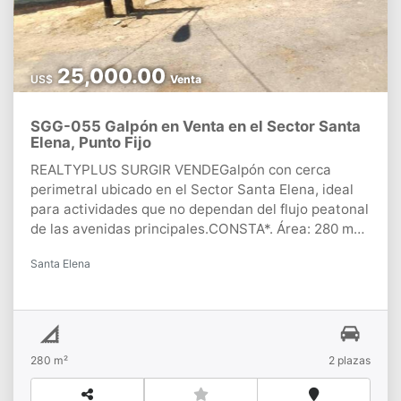
25,000.00
US$
Venta
SGG-055 Galpón en Venta en el Sector Santa
Elena, Punto Fijo
REALTYPLUS SURGIR VENDEGalpón con cerca
perimetral ubicado en el Sector Santa Elena, ideal
para actividades que no dependan del flujo peatonal
de las avenidas principales.CONSTA*. Área: 280 m2*.
Posee Cerca Perimetral, ofreciendo un entorno
Santa Elena
cerrado.*. Piso de Cemento de alta resistencia, ideal
para el soporte de maquinaria, estacionamiento de
vehículos de carga o almacenamiento.*. Posee un
área con techo de acerolit, perfecta para el
resguardo de herramientas o área de taller
280 m²
2
plazas
techado.PLUS*. Su distribución abierta permite
diseñar el espacio a la medida de lo que se