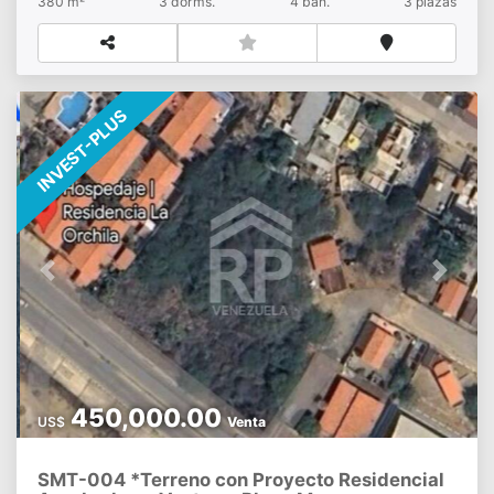
380 m²
3
dorms.
4
bañ.
3
plazas
Deposito CONTACTANOS!!!!
INVEST-PLUS
Previous
Next
450,000.00
US$
Venta
SMT-004 *Terreno con Proyecto Residencial