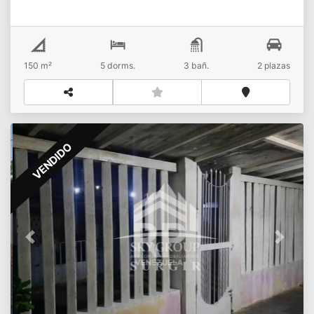
capacidad para 2 Vehículos*. LavanderoPLUS*.
Techo de platabanda*. Circuito residencial cerrado*.
Servicios estables*. Lista para habitar
150 m²
5
dorms.
3
bañ.
2
plazas
VENDIDO
Previous
Next