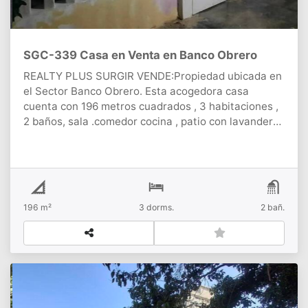
SGC-339 Casa en Venta en Banco Obrero
REALTY PLUS SURGIR VENDE:Propiedad ubicada en
el Sector Banco Obrero. Esta acogedora casa
cuenta con 196 metros cuadrados , 3 habitaciones ,
2 baños, sala .comedor cocina , patio con lavandero
techado y enrejado.La propiedad posee pisos en
cementos y techos en platabanda, toda cercada .
NegociableLista para la venta
196 m²
3
dorms.
2
bañ.