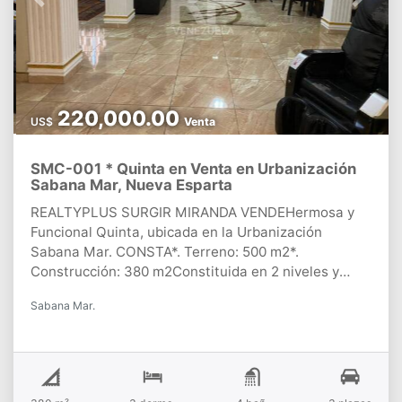
Previous
Next
220,000.00
US$
Venta
SMC-001 * Quinta en Venta en Urbanización
Sabana Mar, Nueva Esparta
REALTYPLUS SURGIR MIRANDA VENDEHermosa y
Funcional Quinta, ubicada en la Urbanización
Sabana Mar. CONSTA*. Terreno: 500 m2*.
Construcción: 380 m2Constituida en 2 niveles y
distribuida de la siguiente manera:*. 3
Sabana Mar.
habitaciones*. 4 Baños*. 3 Puestos de
Estacionamiento*. Sala comedor*. Cocina *.
TerrazaPLUS*. Piscina y jacuzzi*. Jardín y caney *.
Tanques de agua*. Cámaras de seguridad*. Cerco
eléctrico*. Cuarto de Bombas*.