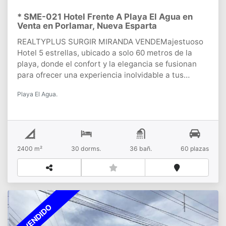
* SME-021 Hotel Frente A Playa El Agua en
Venta en Porlamar, Nueva Esparta
REALTYPLUS SURGIR MIRANDA VENDEMajestuoso
Hotel 5 estrellas, ubicado a solo 60 metros de la
playa, donde el confort y la elegancia se fusionan
para ofrecer una experiencia inolvidable a tus
huéspedes. Consta de 2,400 m² de pura
Playa El Agua.
sofisticación, distribuidas de la siguiente manera:30
habitaciones exquisitamente diseñadas, de las
cuales 26 cuentan con vista al mar.Elegante
recepción y lobby.Restaurante con capacidad para
52 comensales.Bar Vinoteca para deleitarse con una
2400 m²
30
dorms.
36
bañ.
60
plazas
selección de los mejores
vinos.Spa.Lavandería.Planta eléctrica que garantiza
un suministro constante de
energía.Estacionamiento para 60 vehículos.Es
importante destacar que, este sofisticado y
VENDIDO
acogedor. ¡A estrenar! está Listo para comenzar a
operar y recibir a tus clientes.IMPORTANTE:Este