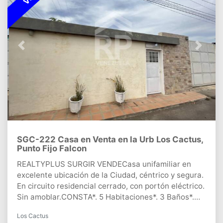
hotel se vende bajo absoluta confidencialidad, por
tal motivo, deberá firmarse. Para ello, se debe
seguir el siguiente protocolo:Presentar carta de
intensión de compra o carta LOI.Presentar fondos
comprobables.Procedencia de fondos.Y datos de
Previous
Next
quienes firman.CONTACTANOS!!!!
SGC-222 Casa en Venta en la Urb Los Cactus,
Punto Fijo Falcon
REALTYPLUS SURGIR VENDECasa unifamiliar en
excelente ubicación de la Ciudad, céntrico y segura.
En circuito residencial cerrado, con portón eléctrico.
Sin amoblar.CONSTA*. 5 Habitaciones*. 3 Baños*.
Sala amplia*. Comedor*. Cocina empotrada*. 2
Los Cactus
Anexos con entrada independiente*. Garaje con