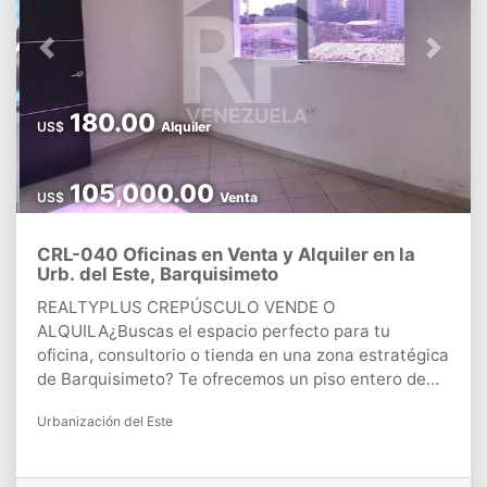
Asegurada: La zona ha mostrado un crecimiento
constante en su valor, convirtiéndose en una
inversión segura y rentable.Vistas Panorámicas:
Previous
Next
Despierta cada mañana con el sonido del mar y
vistas espectaculares que te dejarán sin aliento al
180.00
disfrutar de la amplitud visual del majestuoso Mar
US$
Alquiler
Caribe.No pierdas la oportunidad de ser parte del
paraíso!!!!CONTACTANOS!!!!
105,000.00
US$
Venta
CRL-040 Oficinas en Venta y Alquiler en la
Urb. del Este, Barquisimeto
REALTYPLUS CREPÚSCULO VENDE O
ALQUILA¿Buscas el espacio perfecto para tu
oficina, consultorio o tienda en una zona estratégica
de Barquisimeto? Te ofrecemos un piso entero de
oficinas de 121 Mt²,en venta o alquiler, ideal para
Urbanización del Este
empresas que requieren espacio amplio y funcional,
oficinas individuales de 16 y 18 Mt², perfectas para
emprendedores, consultorios, tiendas online y