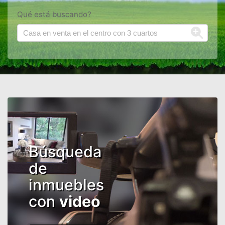
Qué está buscando?
Búsqueda
de
inmuebles
con
video