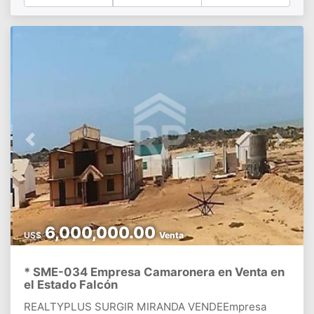
requiera.USOS RECOMENDADOS*. Centro de
Distribución y Almacenaje de Materiales pesados*.
Taller Mecánico, Metalúrgica o Herrería*. Empresas
de construcción o contratistasCONTACTANOS!!!!
Previous
Next
6,000,000.00
US$
Venta
* SME-034 Empresa Camaronera en Venta en
el Estado Falcón
REALTYPLUS SURGIR MIRANDA VENDEEmpresa