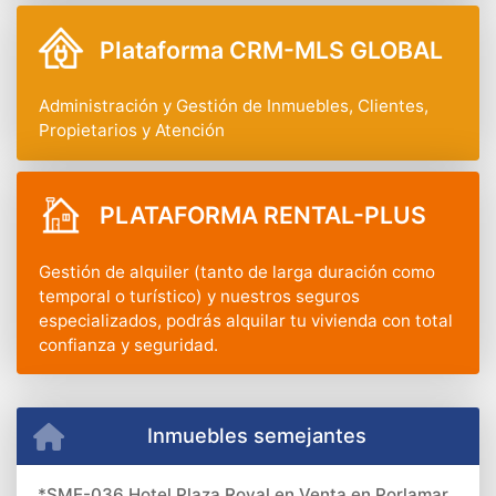
Plataforma CRM-MLS GLOBAL
Administración y Gestión de Inmuebles, Clientes,
Propietarios y Atención
PLATAFORMA RENTAL-PLUS
Gestión de alquiler (tanto de larga duración como
temporal o turístico) y nuestros seguros
especializados, podrás alquilar tu vivienda con total
confianza y seguridad.
Inmuebles semejantes
*SME-036 Hotel Plaza Royal en Venta en Porlamar,