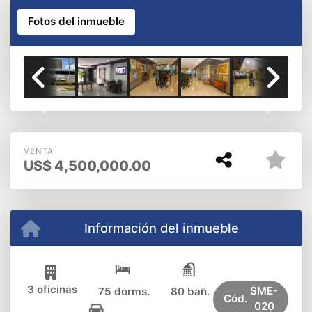
Fotos del inmueble
Previous
Next
VENTA
US$
4,500,000.00
Información del inmueble
3 oficinas
SME-
75 dorms.
80 bañ.
Cód.
020